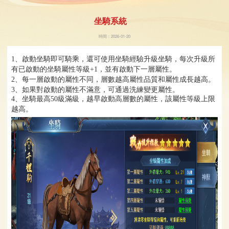
坐騎系統
時間：2026-01-20
1
、啟動坐騎即可騎乘，還可使用坐騎經驗升級坐騎，每次升級所
有已啟動的坐騎屬性等級
+1
，並有啟動下一層屬性。
2
、每一層啟動的屬性不同，層數越高屬性品質和屬性成長越高。
3
、如果對啟動的屬性不滿意，可通過洗練變更屬性。
4
、坐騎最高
50
級滿級，越早啟動高層數的屬性，該屬性等級上限
越高。